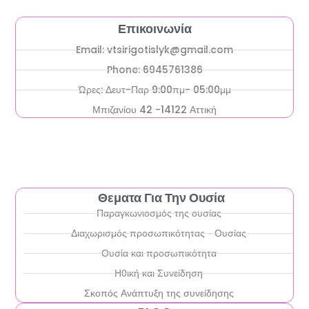
Επικοινωνία
Email: vtsirigotislyk@gmail.com
Phone: 6945761386
Ώρες: Δευτ-Παρ 9:00πμ- 05:00μμ
Μπιζανίου 42 -14122 Αττική
Θεματα Για Την Ουσία
Παραγκωνιοσμός της ουσίας
Διαχωρισμός προσωπικότητας - Ουσίας
Ουσία και προσωπικότητα
Ηθική και Συνείδηση
Σκοπός Ανάπτυξη της συνείδησης