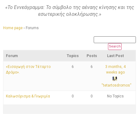
«Το Εννεάγραμμα: Το σύμβολο της αέναης κίνησης και της
εσωτερικής ολοκλήρωσης.»
Home page
›
Forums
Forum
Topics
Posts
Last Post
«Εισαγωγή στον Τέταρτο
6
6
3 months, 4
Δρόμο».
weeks ago
“tetartosdromos”
Καλωσόρισμα & Γνωριμία
0
0
No Topics