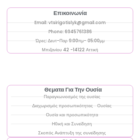
Επικοινωνία
Email: vtsirigotislyk@gmail.com
Phone: 6945761386
Ώρες: Δευτ-Παρ 9:00πμ- 05:00μμ
Μπιζανίου 42 -14122 Αττική
Θεματα Για Την Ουσία
Παραγκωνιοσμός της ουσίας
Διαχωρισμός προσωπικότητας - Ουσίας
Ουσία και προσωπικότητα
Ηθική και Συνείδηση
Σκοπός Ανάπτυξη της συνείδησης